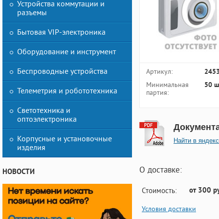
Устройства коммутации и
разъемы
Бытовая VIP-электроника
Оборудование и инструмент
Беспроводные устройства
Артикул:
245
Минимальная
50 ш
Телеметрия и робототехника
партия:
Светотехника и
оптоэлектроника
Документ
Корпусные и установочные
Найти в яндекс
изделия
О доставке:
НОВОСТИ
от 300 р
Стоимость:
Условия доставки