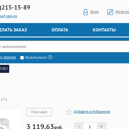
)
215-15-89
Вход
Регистр
ный звонок
ЕЛАТЬ ЗАКАЗ
ОПЛАТА
КОНТАКТЫ
ку файлом
Мультипоиск
ГОЕ?
2274
Добавить в Избранное
Под заказ
3 119.63
-
+
руб.