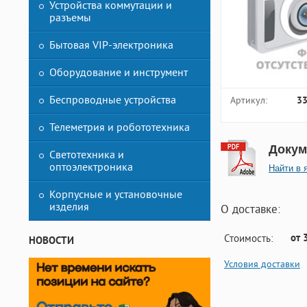
Устройства коммутации и
разъемы
Бытовая VIP-электроника
Оборудование и инструмент
Беспроводные устройства
Артикул:
3
Телеметрия и робототехника
Докум
Светотехника и
оптоэлектроника
Найти в 
Корпусные и установочные
изделия
О доставке:
от 
Стоимость:
НОВОСТИ
Условия доставки