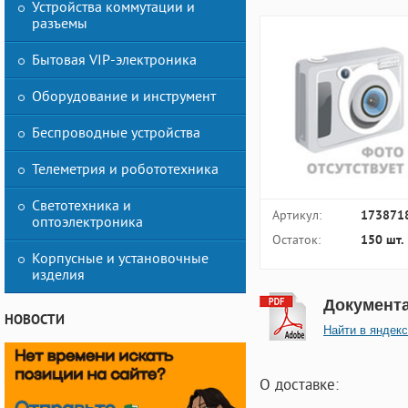
Устройства коммутации и
разъемы
Бытовая VIP-электроника
Оборудование и инструмент
Беспроводные устройства
Телеметрия и робототехника
Светотехника и
Артикул:
173871
оптоэлектроника
Остаток:
150 шт.
Корпусные и установочные
изделия
Документ
НОВОСТИ
Найти в яндекс
О доставке: