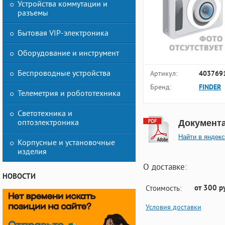
Устройства коммутации и
разъемы
Бытовая VIP-электроника
Оборудование и инструмент
Беспроводные устройства
Артикул:
403769
Бренд:
FINDER
Телеметрия и робототехника
Светотехника и
оптоэлектроника
Документ
Найти в яндекс
Корпусные и установочные
изделия
О доставке:
НОВОСТИ
от 300 р
Стоимость:
Условия доставки