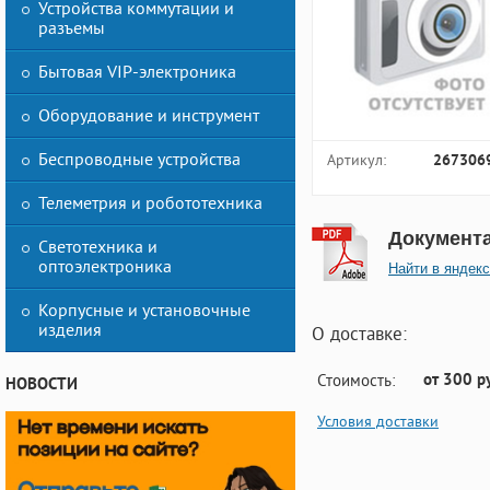
Устройства коммутации и
разъемы
Бытовая VIP-электроника
Оборудование и инструмент
Беспроводные устройства
Артикул:
267306
Телеметрия и робототехника
Документ
Светотехника и
оптоэлектроника
Найти в яндекс
Корпусные и установочные
изделия
О доставке:
от 300 р
Стоимость:
НОВОСТИ
Условия доставки