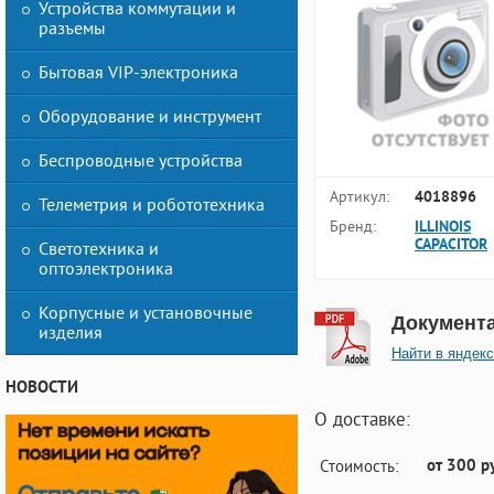
Устройства коммутации и
разъемы
Бытовая VIP-электроника
Оборудование и инструмент
Беспроводные устройства
Артикул:
4018896
Телеметрия и робототехника
Бренд:
ILLINOIS
CAPACITOR
Светотехника и
оптоэлектроника
Корпусные и установочные
Документ
изделия
Найти в яндекс
НОВОСТИ
О доставке:
от 300 р
Стоимость: