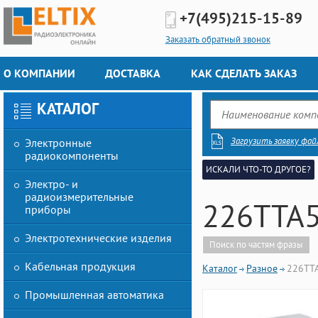
+7(495)
215-15-89
Заказать обратный звонок
О КОМПАНИИ
ДОСТАВКА
КАК СДЕЛАТЬ ЗАКАЗ
КАТАЛОГ
Загрузить заявку фай
Электронные
радиокомпоненты
ИСКАЛИ ЧТО-ТО ДРУГОЕ?
Электро- и
радиоизмерительные
226TTA
приборы
Электротехнические изделия
Поиск по частям фразы
Кабельная продукция
Каталог
Разное
226TT
Промышленная автоматика