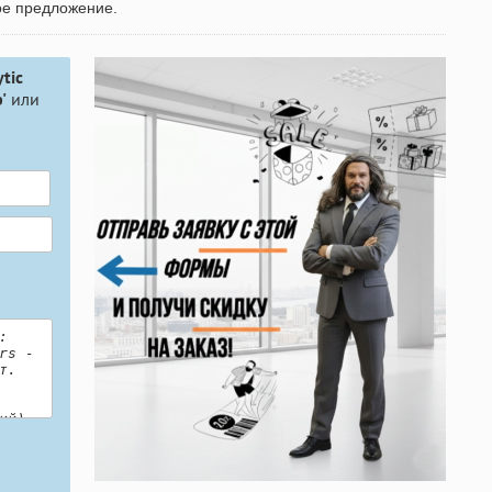
ое предложение.
tic
'
или