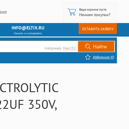
Ваша корзина пуста
ация
Начнем покупки?
INFO@ELTIX.RU
ОСТАВИТЬ ЗАЯВКУ
Нажать и скопировать
Например:
Max232
Избранное (0)
CTROLYTIC
22UF 350V,