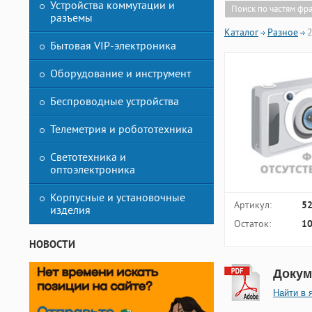
Устройства коммутации и
Поиск по частям фр
разъемы
Каталог
Разное
2
Бытовая VIP-электроника
Оборудование и инструмент
Беспроводные устройства
Телеметрия и робототехника
Светотехника и
оптоэлектроника
Корпусные и установочные
Артикул:
5
изделия
Остаток:
10
НОВОСТИ
Докум
Найти в 