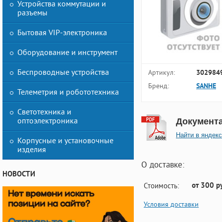
Устройства коммутации и
разъемы
Бытовая VIP-электроника
Оборудование и инструмент
Беспроводные устройства
Артикул:
302984
Бренд:
SANHE
Телеметрия и робототехника
Светотехника и
оптоэлектроника
Документ
Найти в яндекс
Корпусные и установочные
изделия
О доставке:
НОВОСТИ
от 300 р
Стоимость:
Условия доставки