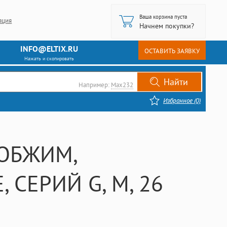
Ваша корзина пуста
ация
Начнем покупки?
INFO@ELTIX.RU
ОСТАВИТЬ ЗАЯВКУ
Нажать и скопировать
Например:
Max232
Избранное (0)
 ОБЖИМ,
 СЕРИЙ G, M, 26