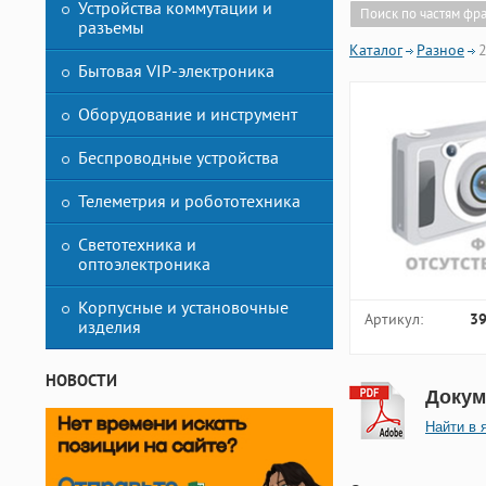
Устройства коммутации и
Поиск по частям фр
разъемы
Каталог
Разное
2
Бытовая VIP-электроника
Оборудование и инструмент
Беспроводные устройства
Телеметрия и робототехника
Светотехника и
оптоэлектроника
Корпусные и установочные
Артикул:
3
изделия
НОВОСТИ
Докум
Найти в 