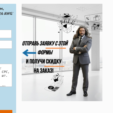
м,
 26 AWG'
е