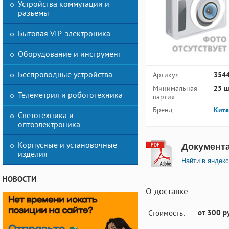
Устройства коммутации и
разъемы
Бытовая VIP-электроника
Оборудование и инструмент
Беспроводные устройства
Артикул:
354
Минимальная
25 ш
Телеметрия и робототехника
партия:
Бренд:
Кит
Светотехника и
оптоэлектроника
Корпусные и установочные
Документ
изделия
Найти в яндекс
НОВОСТИ
О доставке:
от 300 р
Стоимость: