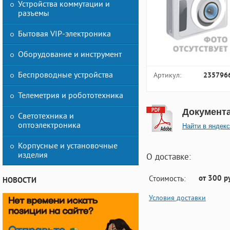
Устройства коммутации и
разъемы
Бытовая VIP-электроника
Оборудование и инструмент
Беспроводные устройства
Артикул:
235796
Телеметрия и робототехника
Документ
Светотехника и
оптоэлектроника
Найти в яндекс
Корпусные и установочные
изделия
О доставке:
от 300 р
Стоимость:
НОВОСТИ
Условия доставки