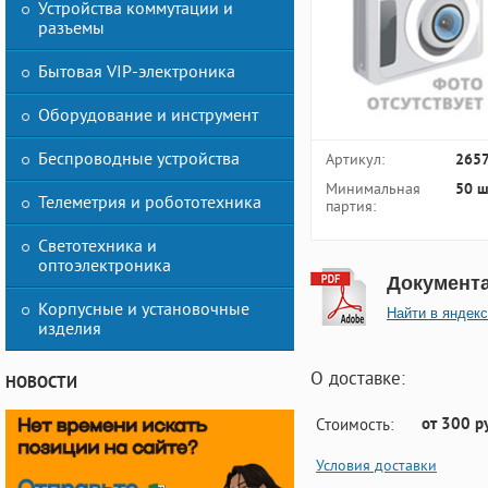
Устройства коммутации и
разъемы
Бытовая VIP-электроника
Оборудование и инструмент
Беспроводные устройства
Артикул:
265
Минимальная
50 ш
Телеметрия и робототехника
партия:
Светотехника и
оптоэлектроника
Документ
Корпусные и установочные
Найти в яндекс
изделия
О доставке:
НОВОСТИ
от 300 р
Стоимость:
Условия доставки