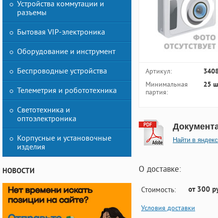
Устройства коммутации и
разъемы
Бытовая VIP-электроника
Оборудование и инструмент
Беспроводные устройства
Артикул:
340
Минимальная
25 ш
Телеметрия и робототехника
партия:
Светотехника и
оптоэлектроника
Документ
Корпусные и установочные
Найти в яндекс
изделия
О доставке:
НОВОСТИ
от 300 р
Стоимость:
Условия доставки