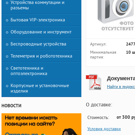
Устройства коммутации и
разъемы
Бытовая VIP-электроника
Оборудование и инструмент
Беспроводные устройства
Артикул:
247
Минимальная
10 ш
Телеметрия и робототехника
партия:
Светотехника и
оптоэлектроника
Документ
Корпусные и установочные
Найти в яндекс
изделия
О доставке:
НОВОСТИ
от 300 р
Стоимость:
Условия доставки