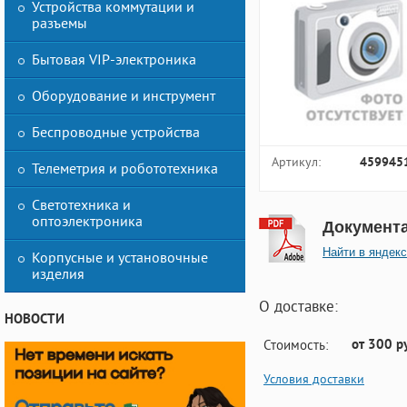
Устройства коммутации и
разъемы
Бытовая VIP-электроника
Оборудование и инструмент
Беспроводные устройства
Артикул:
459945
Телеметрия и робототехника
Светотехника и
оптоэлектроника
Документ
Найти в яндекс
Корпусные и установочные
изделия
О доставке:
НОВОСТИ
от 300 р
Стоимость:
Условия доставки