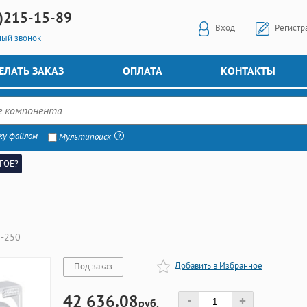
)
215-15-89
Вход
Регистр
ный звонок
ЕЛАТЬ ЗАКАЗ
ОПЛАТА
КОНТАКТЫ
ку файлом
Мультипоиск
ГОЕ?
2-250
Добавить в Избранное
Под заказ
42 636.08
-
+
руб.