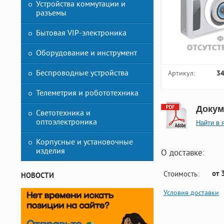
Устройства коммутации и
разъемы
Бытовая VIP-электроника
Оборудование и инструмент
Беспроводные устройства
Артикул:
3
Телеметрия и робототехника
Докум
Светотехника и
оптоэлектроника
Найти в 
Корпусные и установочные
изделия
О доставке:
от 
Стоимость:
НОВОСТИ
Условия доставки