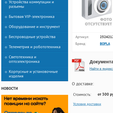
Устройства коммутации и
разъемы
Бытовая VIP-электроника
Оборудование и инструмент
Беспроводные устройства
Артикул:
252421
Бренд:
BOPLA
Телеметрия и робототехника
Светотехника и
оптоэлектроника
Документ
Найти в яндекс
Корпусные и установочные
изделия
О доставке:
НОВОСТИ
от 300 р
Стоимость:
Условия доставки