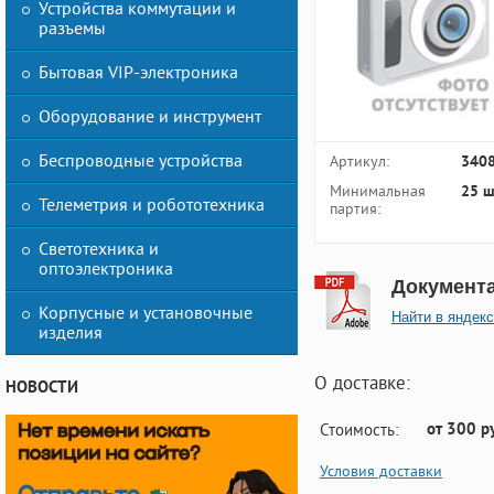
Устройства коммутации и
разъемы
Бытовая VIP-электроника
Оборудование и инструмент
Беспроводные устройства
Артикул:
340
Минимальная
25 ш
Телеметрия и робототехника
партия:
Светотехника и
оптоэлектроника
Документ
Корпусные и установочные
Найти в яндекс
изделия
О доставке:
НОВОСТИ
от 300 р
Стоимость:
Условия доставки