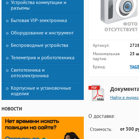
Устройства коммутации и
разъемы
Бытовая VIP-электроника
Оборудование и инструмент
Беспроводные устройства
Артикул:
272
Минимальная
25 ш
Телеметрия и робототехника
партия:
Бренд:
YAG
Светотехника и
оптоэлектроника
Корпусные и установочные
Документ
изделия
Найти в яндекс
НОВОСТИ
О доставке:
от 300 р
Стоимость: