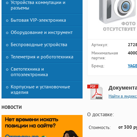
Устройства коммутации и
разъемы
Бытовая VIP-электроника
Оборудование и инструмент
Беспроводные устройства
Артикул:
272
Минимальная
4000
Телеметрия и робототехника
партия:
Бренд:
YAG
Светотехника и
оптоэлектроника
Корпусные и установочные
Документ
изделия
Найти в яндекс
НОВОСТИ
О доставке:
от 300 р
Стоимость: