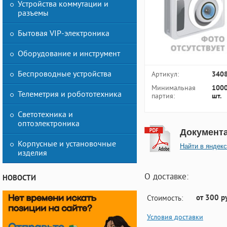
Устройства коммутации и
разъемы
Бытовая VIP-электроника
Оборудование и инструмент
Беспроводные устройства
Артикул:
340
Минимальная
100
Телеметрия и робототехника
партия:
шт.
Светотехника и
оптоэлектроника
Документ
Корпусные и установочные
Найти в яндекс
изделия
О доставке:
НОВОСТИ
от 300 р
Стоимость:
Условия доставки