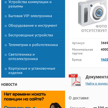
Устройства коммутации и
разъемы
Бытовая VIP-электроника
Оборудование и инструмент
Беспроводные устройства
Артикул:
366
Телеметрия и робототехника
Минимальная
4000
партия:
Светотехника и
оптоэлектроника
Бренд:
YAG
Корпусные и установочные
изделия
Документ
Найти в яндекс
НОВОСТИ
О доставке: