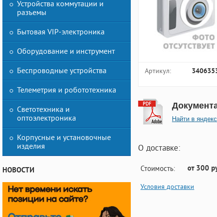
Устройства коммутации и
разъемы
Бытовая VIP-электроника
Оборудование и инструмент
Беспроводные устройства
Артикул:
340635
Телеметрия и робототехника
Документ
Светотехника и
оптоэлектроника
Найти в яндекс
Корпусные и установочные
изделия
О доставке:
от 300 р
Стоимость:
НОВОСТИ
Условия доставки