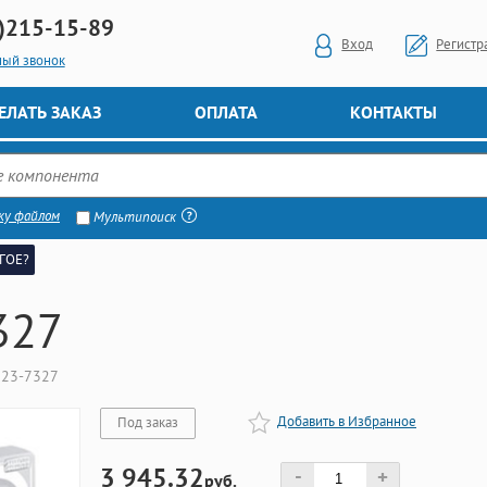
)
215-15-89
Вход
Регистр
ный звонок
ЕЛАТЬ ЗАКАЗ
ОПЛАТА
КОНТАКТЫ
ку файлом
Мультипоиск
ГОЕ?
327
223-7327
Добавить в Избранное
Под заказ
3 945.32
-
+
руб.