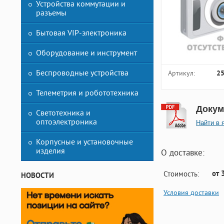
Устройства коммутации и
разъемы
Бытовая VIP-электроника
Оборудование и инструмент
Беспроводные устройства
Артикул:
2
Телеметрия и робототехника
Докум
Светотехника и
оптоэлектроника
Найти в 
Корпусные и установочные
изделия
О доставке:
от 
Стоимость:
НОВОСТИ
Условия доставки