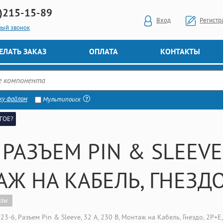
)
215-15-89
Вход
Регистр
ный звонок
ЕЛАТЬ ЗАКАЗ
ОПЛАТА
КОНТАКТЫ
ку файлом
Мультипоиск
ГОЕ?
 РАЗЪЕМ PIN & SLEEVE, 
Ж НА КАБЕЛЬ, ГНЕЗДО
азы
23-6, Разъем Pin & Sleeve, 32 А, 230 В, Монтаж на Кабель, Гнездо, 2P+E