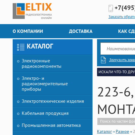
+7(495
Заказать обрат
О КОМПАНИИ
ДОСТАВКА
КАК СД
КАТАЛОГ
Загрузить заяв
Электронные
радиокомпоненты
ИСКАЛИ ЧТО-ТО ДРУ
Электро- и
радиоизмерительные
223-6,
приборы
Электротехнические изделия
МОНТА
Кабельная продукция
Поиск по частям фр
Промышленная автоматика
Каталог
Разное
2