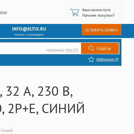
Ваша корзина пуста
ация
Начнем покупки?
INFO@ELTIX.RU
ОСТАВИТЬ ЗАЯВКУ
Нажать и скопировать
Например:
Max232
Избранное (0)
32 А, 230 В,
, 2P+E, СИНИЙ
, Синий