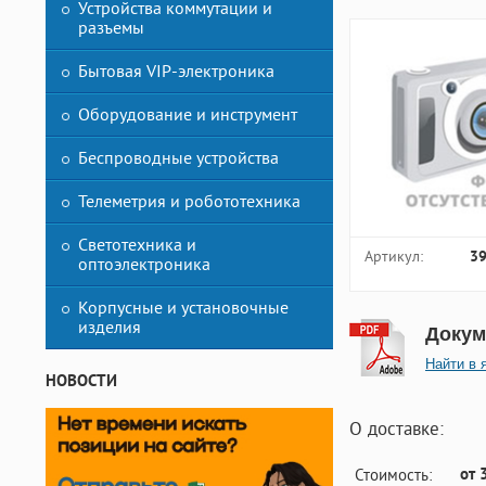
Устройства коммутации и
разъемы
Бытовая VIP-электроника
Оборудование и инструмент
Беспроводные устройства
Телеметрия и робототехника
Светотехника и
Артикул:
3
оптоэлектроника
Корпусные и установочные
изделия
Докум
Найти в 
НОВОСТИ
О доставке:
от 
Стоимость: