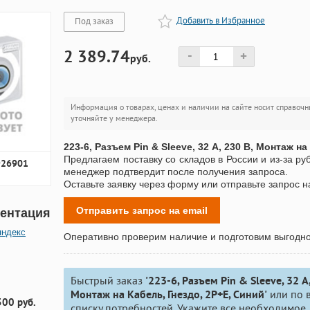
Добавить в Избранное
Под заказ
2 389.74
-
+
руб.
Информация о товарах, ценах и наличии на сайте носит справочн
уточняйте у менеджера.
223-6, Разъем Pin & Sleeve, 32 А, 230 В, Монтаж н
Предлагаем поставку со складов в России и из-за ру
926901
менеджер подтвердит после получения запроса.
Оставьте заявку через форму или отправьте запрос н
Отправить запрос на email
ентация
яндекс
Оперативно проверим наличие и подготовим выгодн
Быстрый заказ
'223-6, Разъем Pin & Sleeve, 32 А,
Монтаж на Кабель, Гнездо, 2P+E, Синий'
или по 
300 руб.
списку потребностей. Укажите все необходимое.