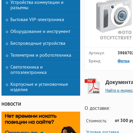
Устройства коммутации и
разъемы
Бытовая VIP-электроника
Оборудование и инструмент
Беспроводные устройства
Артикул:
398870
Телеметрия и робототехника
Бренд:
Фотон
Светотехника и
оптоэлектроника
Документ
Корпусные и установочные
изделия
Найти в яндекс
НОВОСТИ
О доставке:
от 300 р
Стоимость:
Условия доставки