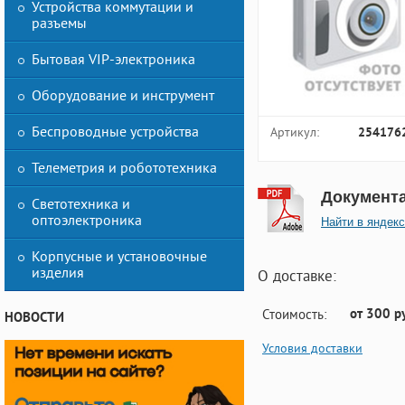
Устройства коммутации и
разъемы
Бытовая VIP-электроника
Оборудование и инструмент
Беспроводные устройства
Артикул:
254176
Телеметрия и робототехника
Документ
Светотехника и
оптоэлектроника
Найти в яндекс
Корпусные и установочные
изделия
О доставке:
от 300 р
Стоимость:
НОВОСТИ
Условия доставки