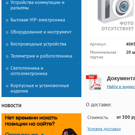
Устройства коммутации и
разъемы
Бытовая VIP-электроника
Оборудование и инструмент
Беспроводные устройства
Артикул:
406
Минимальная
20 ш
Телеметрия и робототехника
партия:
Светотехника и
оптоэлектроника
Документ
Корпусные и установочные
Найти в яндекс
изделия
О доставке:
НОВОСТИ
от 300 р
Стоимость:
Условия доставки