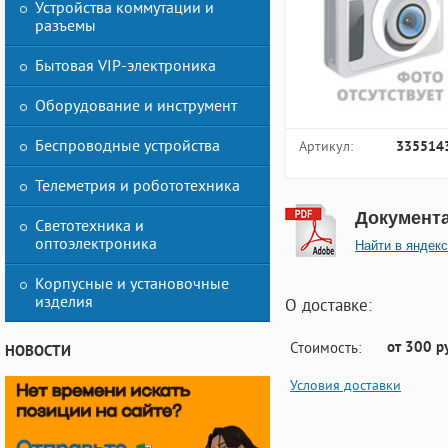
Устройства коммутации и
разъемы
Бытовая VIP-электроника
Оборудование и инструмент
Беспроводные устройства
Артикул:
335514
Телеметрия и робототехника
Документ
Светотехника и
оптоэлектроника
Найти в яндекс
Корпусные и установочные
изделия
О доставке:
от 300 р
Стоимость:
НОВОСТИ
Условия доставки