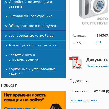
Устройства коммутации и
разъемы
Бытовая VIP-электроника
Оборудование и инструмент
Беспроводные устройства
Артикул:
346307
Бренд:
ETI
Телеметрия и робототехника
Светотехника и
оптоэлектроника
Документ
Найти в яндекс
Корпусные и установочные
изделия
О доставке:
НОВОСТИ
от 300 р
Стоимость:
Условия доставки