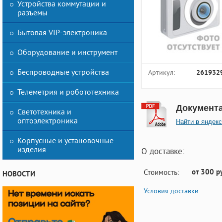
Устройства коммутации и
разъемы
Бытовая VIP-электроника
Оборудование и инструмент
Беспроводные устройства
Артикул:
261932
Телеметрия и робототехника
Документ
Светотехника и
оптоэлектроника
Найти в яндекс
Корпусные и установочные
изделия
О доставке:
от 300 р
Стоимость:
НОВОСТИ
Условия доставки