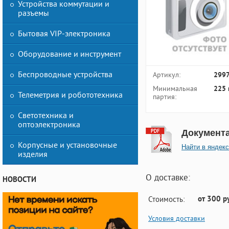
Устройства коммутации и
разъемы
Бытовая VIP-электроника
Оборудование и инструмент
Беспроводные устройства
Артикул:
299
Минимальная
225 
Телеметрия и робототехника
партия:
Светотехника и
оптоэлектроника
Документ
Корпусные и установочные
Найти в яндекс
изделия
О доставке:
НОВОСТИ
от 300 р
Стоимость:
Условия доставки