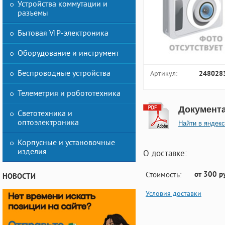
Устройства коммутации и
разъемы
Бытовая VIP-электроника
Оборудование и инструмент
Беспроводные устройства
Артикул:
248028
Телеметрия и робототехника
Документ
Светотехника и
оптоэлектроника
Найти в яндекс
Корпусные и установочные
изделия
О доставке:
от 300 р
Стоимость:
НОВОСТИ
Условия доставки