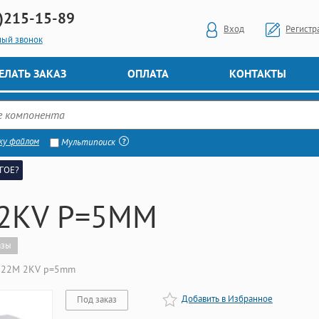
)
215-15-89
Вход
Регистр
ный звонок
ЕЛАТЬ ЗАКАЗ
ОПЛАТА
КОНТАКТЫ
ку файлом
Мультипоиск
ГОЕ?
2KV P=5MM
азы
222M 2KV p=5mm
Добавить в Избранное
Под заказ