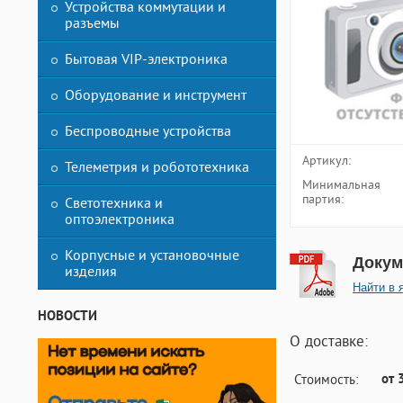
Устройства коммутации и
разъемы
Бытовая VIP-электроника
Оборудование и инструмент
Беспроводные устройства
Артикул:
Телеметрия и робототехника
Минимальная
партия:
Светотехника и
оптоэлектроника
Корпусные и установочные
Докум
изделия
Найти в 
НОВОСТИ
О доставке:
от 
Стоимость: