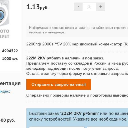
1.13
-
+
руб.
Информация о товарах, ценах и наличии на сайте носит справочн
уточняйте у менеджера.
2200пф 2000в Y5V 20% кер.дисковый конденсатор (
4994522
222M 2KV p=5mm
в наличии и под заказ.
1000 шт.
Предлагаем поставку со складов в России и из-за ру
менеджер подтвердит после получения запроса.
Оставьте заявку через форму или отправьте запрос н
ентация
Отправить запрос на email
яндекс
Оперативно проверим наличие и подготовим выгодн
Быстрый заказ
'222M 2KV p=5mm'
или по вашем
списку потребностей. Укажите все необходимое.
300 руб.