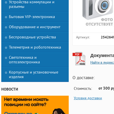
Устройства коммутации и
разъемы
Бытовая VIP-электроника
Оборудование и инструмент
Беспроводные устройства
Артикул:
254264
Телеметрия и робототехника
Документ
Светотехника и
оптоэлектроника
Найти в яндекс
Корпусные и установочные
изделия
О доставке:
от 300 р
Стоимость:
НОВОСТИ
Условия доставки