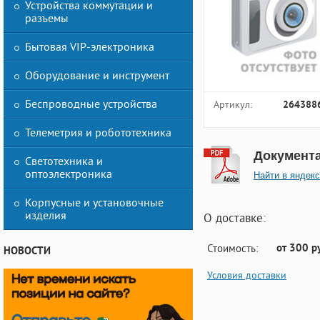
Устройства коммутации и
разъемы
Бытовая VIP-электроника
Оборудование и инструмент
Беспроводные устройства
Артикул:
264388
Телеметрия и робототехника
Документ
Светотехника и
оптоэлектроника
Найти в яндекс
Корпусные и установочные
изделия
О доставке:
от 300 р
Стоимость:
НОВОСТИ
Условия доставки