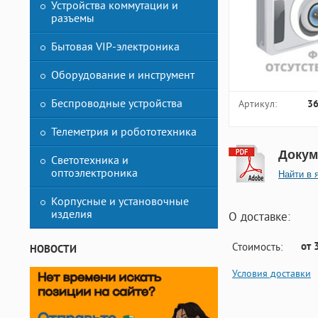
Устройства коммутации и
разъемы
Бытовая VIP-электроника
Оборудование и инструмент
Беспроводные устройства
Артикул:
3
Телеметрия и робототехника
Докум
Светотехника и
оптоэлектроника
Найти в 
Корпусные и установочные
изделия
О доставке:
от 
Стоимость:
НОВОСТИ
Условия доставки