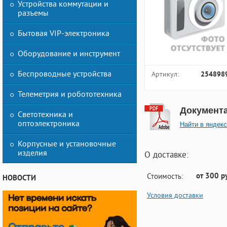
Устройства коммутации и
разъемы
Бытовая VIP-электроника
Оборудование и инструмент
Беспроводные устройства
Артикул:
254898
Телеметрия и робототехника
Документ
Светотехника и
оптоэлектроника
Найти в яндекс
Корпусные и установочные
изделия
О доставке:
от 300 р
Стоимость:
НОВОСТИ
Условия доставки