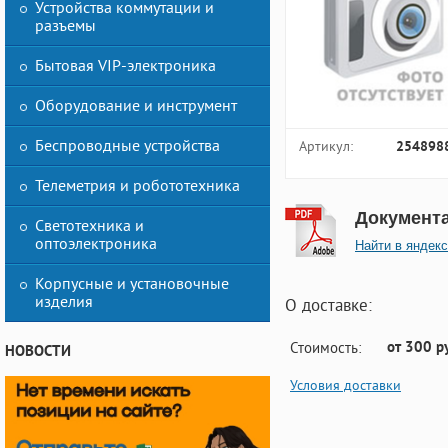
Устройства коммутации и
разъемы
Бытовая VIP-электроника
Оборудование и инструмент
Беспроводные устройства
Артикул:
254898
Телеметрия и робототехника
Документ
Светотехника и
оптоэлектроника
Найти в яндекс
Корпусные и установочные
изделия
О доставке:
от 300 р
Стоимость:
НОВОСТИ
Условия доставки