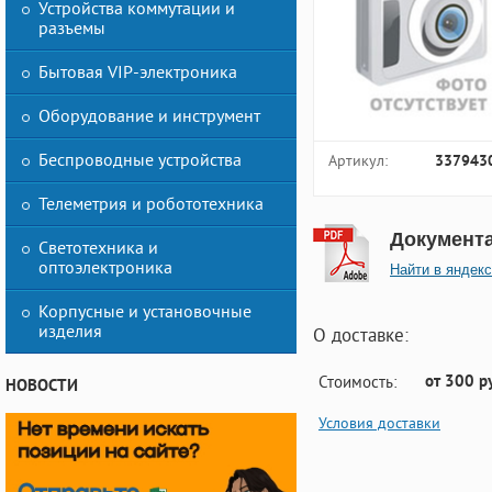
Устройства коммутации и
разъемы
Бытовая VIP-электроника
Оборудование и инструмент
Беспроводные устройства
Артикул:
337943
Телеметрия и робототехника
Документ
Светотехника и
оптоэлектроника
Найти в яндекс
Корпусные и установочные
изделия
О доставке:
от 300 р
Стоимость:
НОВОСТИ
Условия доставки