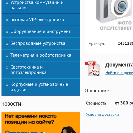
Устройства коммутации и
разъемы
Бытовая VIP-электроника
Оборудование и инструмент
Беспроводные устройства
Артикул:
245128
Телеметрия и робототехника
Документ
Светотехника и
оптоэлектроника
Найти в яндекс
Корпусные и установочные
изделия
О доставке:
от 300 р
Стоимость:
НОВОСТИ
Условия доставки