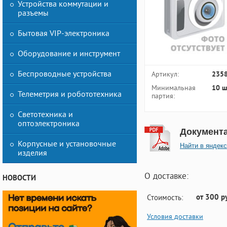
Устройства коммутации и
разъемы
Бытовая VIP-электроника
Оборудование и инструмент
Беспроводные устройства
Артикул:
235
Минимальная
10 ш
Телеметрия и робототехника
партия:
Светотехника и
оптоэлектроника
Документ
Корпусные и установочные
Найти в яндекс
изделия
О доставке:
НОВОСТИ
от 300 р
Стоимость:
Условия доставки