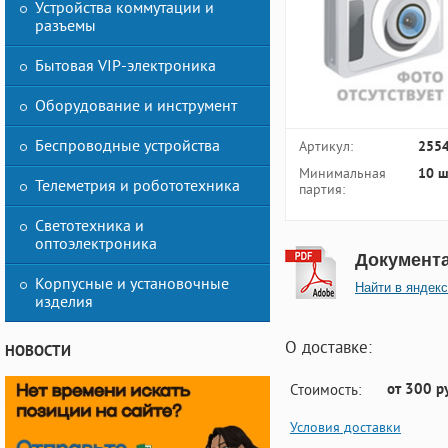
Устройства коммутации и
разъемы
Бытовая VIP-электроника
Оборудование и инструмент
Беспроводные устройства
Артикул:
255
Минимальная
10 ш
Телеметрия и робототехника
партия:
Светотехника и
оптоэлектроника
Документ
Корпусные и установочные
Найти в яндекс
изделия
О доставке:
НОВОСТИ
от 300 р
Стоимость:
Условия доставки