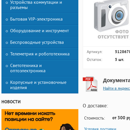
Устройства коммутации и
разъемы
Бытовая VIP-электроника
Оборудование и инструмент
Беспроводные устройства
Артикул:
512867
Телеметрия и робототехника
Остаток:
5 шт.
Светотехника и
оптоэлектроника
Документ
Корпусные и установочные
изделия
Найти в яндекс
НОВОСТИ
О доставке:
от 300 р
Стоимость:
Условия доставки