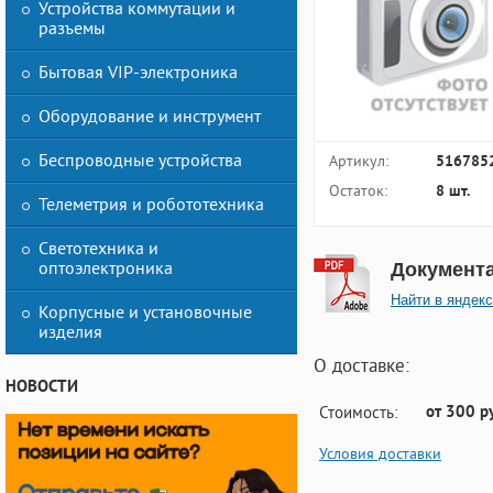
Устройства коммутации и
разъемы
Бытовая VIP-электроника
Оборудование и инструмент
Беспроводные устройства
Артикул:
516785
Остаток:
8 шт.
Телеметрия и робототехника
Светотехника и
оптоэлектроника
Документ
Найти в яндекс
Корпусные и установочные
изделия
О доставке:
НОВОСТИ
от 300 р
Стоимость:
Условия доставки