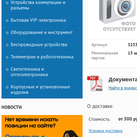
Устройства коммутации и
разъемы
Бытовая VIP-электроника
Оборудование и инструмент
Беспроводные устройства
Артикул:
323
Минимальная
15 ш
Телеметрия и робототехника
партия:
Светотехника и
оптоэлектроника
Документ
Корпусные и установочные
Найти в яндекс
изделия
О доставке:
НОВОСТИ
от 300 р
Стоимость:
Условия доставки