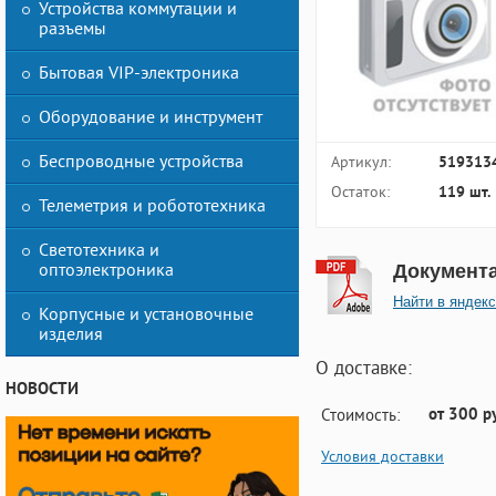
Устройства коммутации и
разъемы
Бытовая VIP-электроника
Оборудование и инструмент
Беспроводные устройства
Артикул:
519313
Остаток:
119 шт.
Телеметрия и робототехника
Светотехника и
оптоэлектроника
Документ
Найти в яндекс
Корпусные и установочные
изделия
О доставке:
НОВОСТИ
от 300 р
Стоимость:
Условия доставки