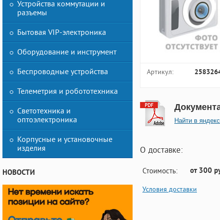
Устройства коммутации и
разъемы
Бытовая VIP-электроника
Оборудование и инструмент
Беспроводные устройства
Артикул:
258326
Телеметрия и робототехника
Документ
Светотехника и
оптоэлектроника
Найти в яндекс
Корпусные и установочные
изделия
О доставке:
от 300 р
Стоимость:
НОВОСТИ
Условия доставки