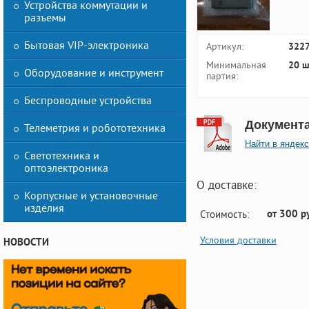
Устройства коммутации и
разъемы
Бытовая VIP-электроника
Артикул:
322
Минимальная
20 ш
Оборудование и инструмент
партия:
Беспроводные устройства
Документ
Телеметрия и робототехника
Найти в яндекс
Светотехника и
оптоэлектроника
О доставке:
Корпусные и установочные
изделия
от 300 р
Стоимость:
Условия доставки
НОВОСТИ