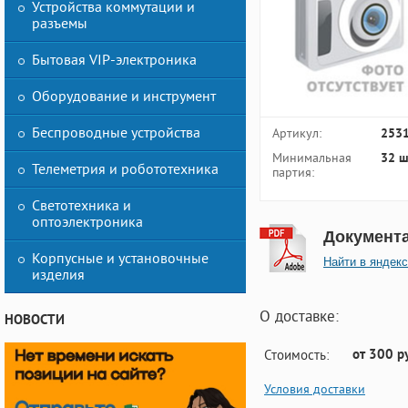
Устройства коммутации и
разъемы
Бытовая VIP-электроника
Оборудование и инструмент
Беспроводные устройства
Артикул:
253
Минимальная
32 ш
Телеметрия и робототехника
партия:
Светотехника и
оптоэлектроника
Документ
Корпусные и установочные
Найти в яндекс
изделия
О доставке:
НОВОСТИ
от 300 р
Стоимость:
Условия доставки